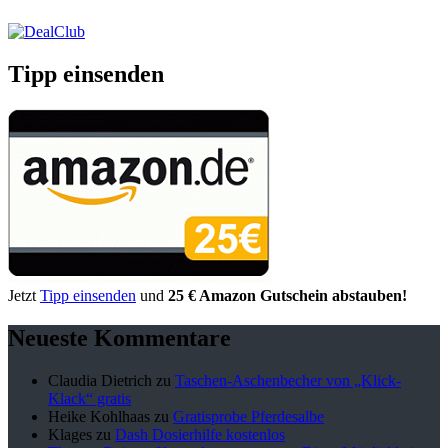
Tipp einsenden
Jetzt
Tipp einsenden
und
25 € Amazon Gutschein abstauben!
Neueste Kommentare
Claudia Dietrich
zu
Taschen-Aschenbecher von „Klick-
Klack“ gratis
Heike Kohlhaas
zu
Gratisprobe Pferdesalbe
Klages
zu
Dash Dosierhilfe kostenlos