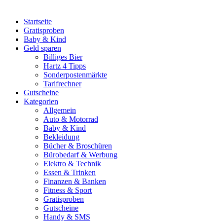
Startseite
Gratisproben
Baby & Kind
Geld sparen
Billiges Bier
Hartz 4 Tipps
Sonderpostenmärkte
Tarifrechner
Gutscheine
Kategorien
Allgemein
Auto & Motorrad
Baby & Kind
Bekleidung
Bücher & Broschüren
Bürobedarf & Werbung
Elektro & Technik
Essen & Trinken
Finanzen & Banken
Fitness & Sport
Gratisproben
Gutscheine
Handy & SMS