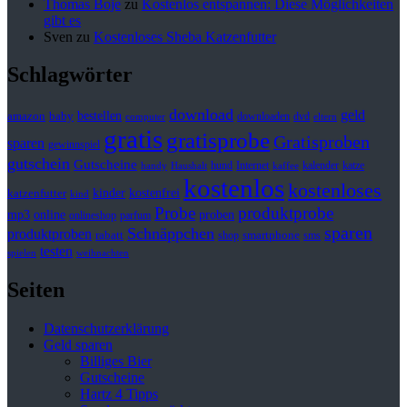
Thomas Boje
zu
Kostenlos entspannen: Diese Möglichkeiten
gibt es
Sven
zu
Kostenloses Sheba Katzenfutter
Schlagwörter
download
geld
bestellen
baby
amazon
downloaden
dvd
computer
eltern
gratis
gratisprobe
Gratisproben
sparen
gewinnspiel
gutschein
Gutscheine
hund
kalender
Internet
katze
handy
Haushalt
kaffee
kostenlos
kostenloses
kinder
kostenfrei
katzenfutter
kind
Probe
produktprobe
mp3
online
proben
onlineshop
parfum
sparen
Schnäppchen
produktproben
rabatt
smartphone
shop
sms
testen
spielen
weihnachten
Seiten
Datenschutzerklärung
Geld sparen
Billiges Bier
Gutscheine
Hartz 4 Tipps