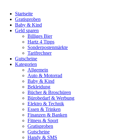
Startseite
Gratisproben
Baby & Kind
Geld sparen
Billiges Bier
Hartz 4 Tipps
Sonderpostenmärkte
Tarifrechner
Gutscheine
Kategorien
Allgemein
Auto & Motorrad
Baby & Kind
Bekleidung
Bücher & Broschüren
Bürobedarf & Werbung
Elektro & Technik
Essen & Trinken
Finanzen & Banken
Fitness & Sport
Gratisproben
Gutscheine
Handy & SMS