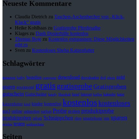
Neueste Kommentare
Claudia Dietrich
zu
Taschen-Aschenbecher von „Klick-
Klack“ gratis
Heike Kohlhaas
zu
Gratisprobe Pferdesalbe
Klages
zu
Dash Dosierhilfe kostenlos
Thomas Boje
zu
Kostenlos entspannen: Diese Möglichkeiten
gibt es
Sven
zu
Kostenloses Sheba Katzenfutter
Schlagwörter
download
geld
bestellen
baby
amazon
downloaden
dvd
computer
eltern
gratis
gratisprobe
Gratisproben
sparen
gewinnspiel
gutschein
Gutscheine
hund
kalender
Internet
katze
handy
Haushalt
kaffee
kostenlos
kostenloses
kinder
kostenfrei
katzenfutter
kind
Probe
produktprobe
mp3
online
proben
onlineshop
parfum
sparen
Schnäppchen
produktproben
rabatt
smartphone
shop
sms
testen
spielen
weihnachten
Seiten