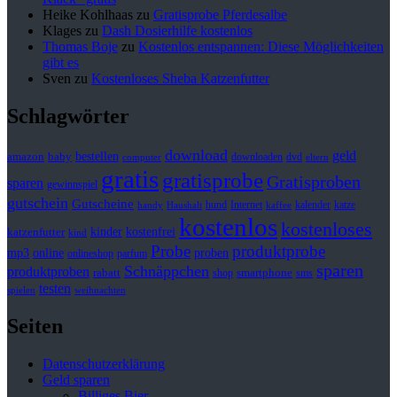
Heike Kohlhaas
zu
Gratisprobe Pferdesalbe
Klages
zu
Dash Dosierhilfe kostenlos
Thomas Boje
zu
Kostenlos entspannen: Diese Möglichkeiten
gibt es
Sven
zu
Kostenloses Sheba Katzenfutter
Schlagwörter
download
geld
bestellen
baby
amazon
downloaden
dvd
computer
eltern
gratis
gratisprobe
Gratisproben
sparen
gewinnspiel
gutschein
Gutscheine
hund
kalender
Internet
katze
handy
Haushalt
kaffee
kostenlos
kostenloses
kinder
kostenfrei
katzenfutter
kind
Probe
produktprobe
mp3
online
proben
onlineshop
parfum
sparen
Schnäppchen
produktproben
rabatt
smartphone
shop
sms
testen
spielen
weihnachten
Seiten
Datenschutzerklärung
Geld sparen
Billiges Bier