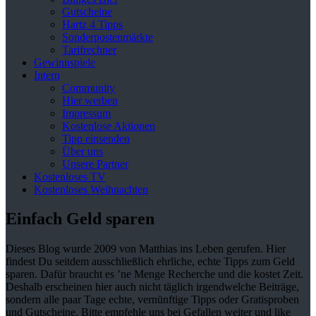
Gutscheine
Hartz 4 Tipps
Sonderpostenmärkte
Tarifrechner
Gewinnspiele
Intern
Community
Hier werben
Impressum
Kostenlose Aktionen
Tipp einsenden
Über uns
Unsere Partner
Kostenloses TV
Kostenloses Weihnachten
Einfach Geld sparen
Dieses Blog wurde 2009 von Matthias ins Leben gerufen. Hier
findest Du seitdem ausschließlich ehrliche, echte Tipps zum Geld
sparen. Dafür braucht es ’ne Menge Recherche und die kostet Zeit.
Deshalb erscheinen hier auch nicht täglich irgendwelche Beiträge,
sondern alle paar Tage echte, vernünftige Tipps oder Gratisproben
und Gutscheine. Bitte empfehle uns bei Gefallen weiter und like