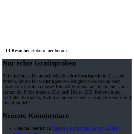
13 Besucher
stöbern hier herum
Nur echte Gratisproben
Bei uns findest Du ausschließlich
echte Gratisproben
! Das sind
Proben, für die Du weder irgendwo Mitglied werden und auch
absolut nix bezahlen musst! Einfach Formular ausfüllen und schon
kommt die Probe gratis zu Dir nach Hause, Z.B. Babynahrung,
Tierfutter, Kosmetik, Parfums und vieles mehr absolut kostenlos und
unverbindlich!
Neueste Kommentare
Claudia Dietrich
zu
Taschen-Aschenbecher von „Klick-
Klack“ gratis